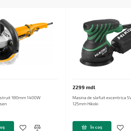
2299 mdl
iustruit 180mm 1400W
Masina de slefuit excentrica
lsen
125mm Hikoki
coș
În coș