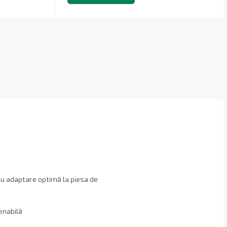
tru adaptare optimă la piesa de
a
enabilă