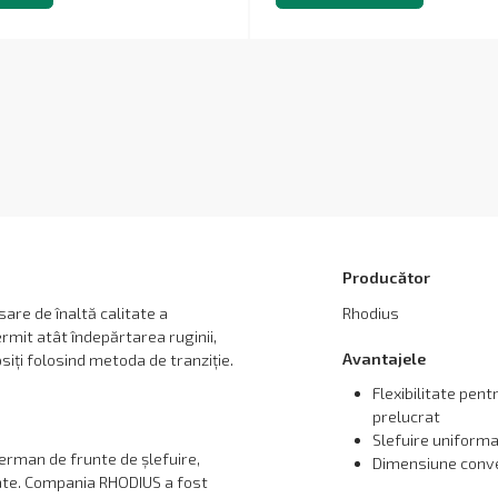
Producător
nisare de înaltă calitate a
Rhodius
rmit atât îndepărtarea ruginii,
Avantajele
siți folosind metoda de tranziție.
Flexibilitate pen
prelucrat
Slefuire uniform
rman de frunte de șlefuire,
Dimensiune conv
tate. Compania RHODIUS a fost