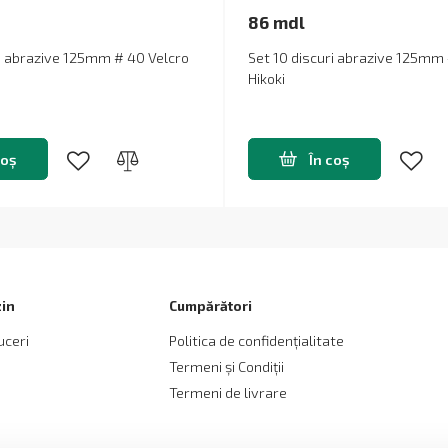
86 mdl
ri abrazive 125mm # 40 Velcro
Set 10 discuri abrazive 125mm 
Hikoki
coș
În coș
in
Cumpărători
uceri
Politica de confidențialitate
Termeni și Сondiții
Termeni de livrare