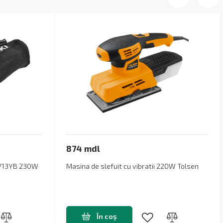
874 mdl
 SV13YB 230W
Masina de slefuit cu vibratii 220W Tolsen
În coș