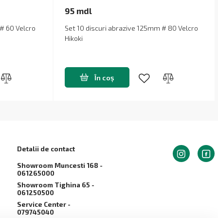
95 mdl
# 60 Velcro
Set 10 discuri abrazive 125mm # 80 Velcro
Hikoki
În coș
Detalii de contact
Showroom Muncesti 168 -
061265000
Showroom Tighina 65 -
061250500
Service Сenter -
079745040