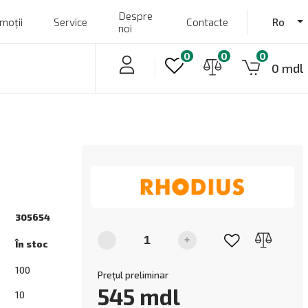
Despre
moții
Service
Contacte
Ro
noi
0
0
0
0 mdl
305654
-
+
În stoc
100
Prețul preliminar
545
mdl
10