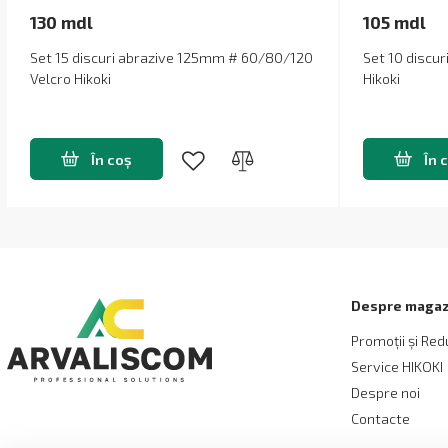
130 mdl
105 mdl
Set 15 discuri abrazive 125mm # 60/80/120
Set 10 discu
Velcro Hikoki
Hikoki
În coș
În 
Despre magaz
Promoții și Red
Service HIKOKI
Despre noi
Contacte