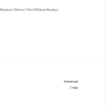
is Medium 100mm*10m PROline Rhodius
Universal
1 rola