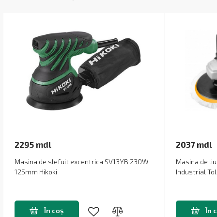
2295 mdl
2037 mdl
Masina de slefuit excentrica SV13YB 230W
Masina de l
125mm Hikoki
Industrial To
În coș
În 