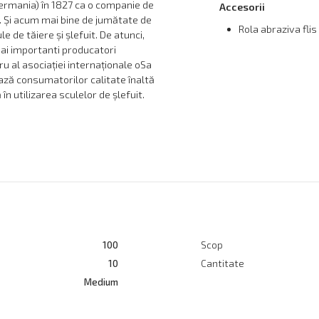
ermania) în 1827 ca o companie de
Accesorii
. Și acum mai bine de jumătate de
Rola abraziva fl
e de tăiere și șlefuit. De atunci,
ai importanti producatori
 al asociației internaționale oSa
ază consumatorilor calitate înaltă
în utilizarea sculelor de șlefuit.
100
Scop
10
Cantitate
Medium