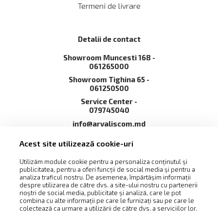
Termeni de livrare
Detalii de contact
Showroom Muncesti 168 -
061265000
Showroom Tighina 65 -
061250500
Service Сenter -
079745040
info@arvaliscom.md
Moldova, Chișinău,
Acest site utilizează cookie-uri
2002,str. Muncești 168
Utilizăm module cookie pentru a personaliza conținutul și
publicitatea, pentru a oferi funcții de social media și pentru a
analiza traficul nostru. De asemenea, împărtășim informații
despre utilizarea de către dvs. a site-ului nostru cu partenerii
noștri de social media, publicitate și analiză, care le pot
combina cu alte informații pe care le furnizați sau pe care le
colectează ca urmare a utilizării de către dvs. a serviciilor lor.