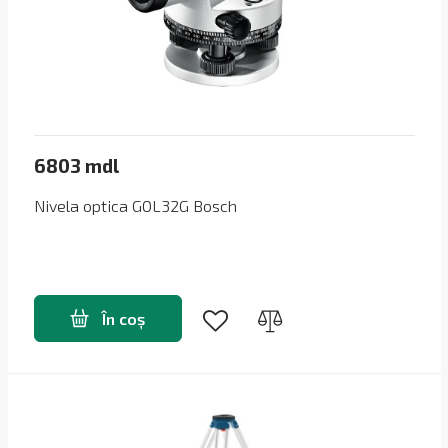
6803 mdl
Nivela оptica GOL32G Bosch
În coș