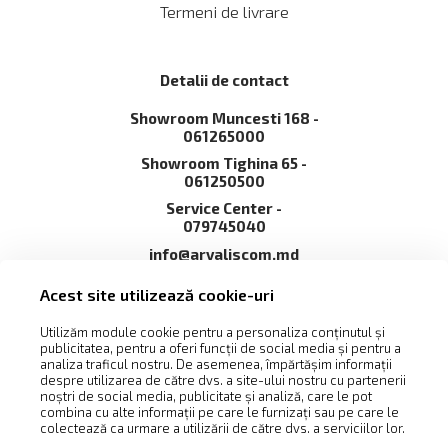
Termeni de livrare
Detalii de contact
Showroom Muncesti 168 -
061265000
Showroom Tighina 65 -
061250500
Service Сenter -
079745040
info@arvaliscom.md
Moldova, Chișinău,
Acest site utilizează cookie-uri
2002,str. Muncești 168
Utilizăm module cookie pentru a personaliza conținutul și
publicitatea, pentru a oferi funcții de social media și pentru a
analiza traficul nostru. De asemenea, împărtășim informații
despre utilizarea de către dvs. a site-ului nostru cu partenerii
noștri de social media, publicitate și analiză, care le pot
combina cu alte informații pe care le furnizați sau pe care le
colectează ca urmare a utilizării de către dvs. a serviciilor lor.