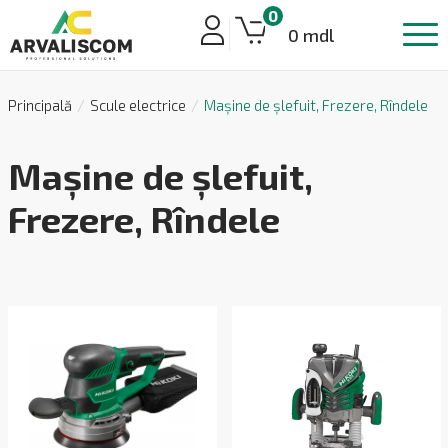
0
0 mdl
Principală
Scule electrice
Mașine de șlefuit, Frezere, Rîndele
Mașine de șlefuit,
Frezere, Rîndele