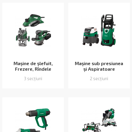
Mașine de șlefuit,
Mașine sub presiunea
Frezere, Rîndele
și Aspiratoare
3 secțiuni
2 secțiuni