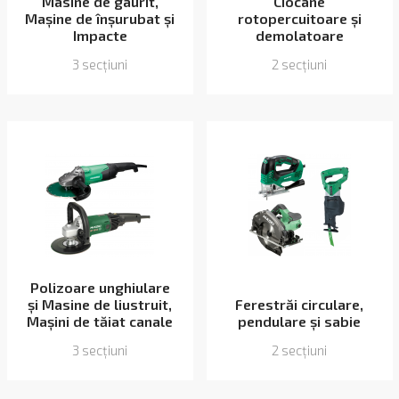
Masine de gaurit,
Ciocane
Mașine de înșurubat și
rotopercuitoare și
Impacte
demolatoare
3 secțiuni
2 secțiuni
Polizoare unghiulare
și Masine de liustruit,
Ferestrăi circulare,
Mașini de tăiat canale
pendulare și sabie
3 secțiuni
2 secțiuni