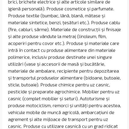
brici, brichete electrice și alte articole similare de
igienă personală). Produse cosmetice și parfumate.
Produse textile (bumbac, lână, blană, mătase și
materiale sintetice, benzi, țesături etc.). Produse cablu
(fire, cabluri, sârme). Materiale de construcții și finisaje
și alte produse vândute la metraj (linoleum, film,
acoperiri pentru covor etc.). Produse și materiale care
intră în contact cu produse alimentare din materiale
polimerice, inclusiv produse destinate unei singure
utilizări (vase și accesorii de masă și bucătărie,
materiale de ambalare, recipiente pentru depozitarea
și transportul produselor alimentare (bidoane, butoaie,
sticle, butoaie). Produse chimice pentru uz casnic,
pesticide și preparate agrochimice. Mobilier pentru uz
casnic (complet mobilier și seturi). Autoturisme și
produse motociclism, remorci și unități pentru acestea,
vehicule mobile de muncă agricolă, ambarcațiuni de
agrement și alte mijloace de transport pentru uz
casnic. Produse cu utilizare casnică cu un grad ridicat