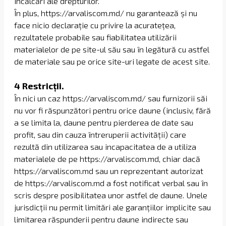
încălcări ale drepturilor.
În plus, https://arvaliscom.md/ nu garantează și nu
face nicio declarație cu privire la acuratețea,
rezultatele probabile sau fiabilitatea utilizării
materialelor de pe site-ul său sau în legătură cu astfel
de materiale sau pe orice site-uri legate de acest site.
4 Restricții.
În nici un caz https://arvaliscom.md/ sau furnizorii săi
nu vor fi răspunzători pentru orice daune (inclusiv, fără
a se limita la, daune pentru pierderea de date sau
profit, sau din cauza întreruperii activității) care
rezultă din utilizarea sau incapacitatea de a utiliza
materialele de pe https://arvaliscom.md, chiar dacă
https://arvaliscom.md sau un reprezentant autorizat
de https://arvaliscom.md a fost notificat verbal sau în
scris despre posibilitatea unor astfel de daune. Unele
jurisdicții nu permit limitări ale garanțiilor implicite sau
limitarea răspunderii pentru daune indirecte sau