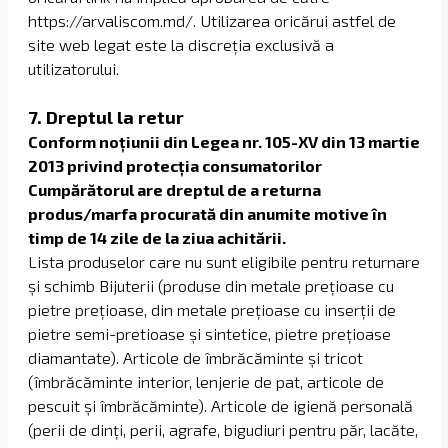
https://arvaliscom.md/. Utilizarea oricărui astfel de
site web legat este la discreția exclusivă a
utilizatorului.
​7. Dreptul la retur
Conform noțiunii din Legea nr. 105-XV din 13 martie
2013 privind protecția consumatorilor
Cumpărătorul are dreptul de a returna
produs/marfa procurată din anumite motive în
timp de 14 zile de la ziua achitării.
Lista produselor care nu sunt eligibile pentru returnare
și schimb Bijuterii (produse din metale prețioase cu
pietre prețioase, din metale prețioase cu inserții de
pietre semi-pretioase și sintetice, pietre prețioase
diamantate). Articole de îmbrăcăminte și tricot
(îmbrăcăminte interior, lenjerie de pat, articole de
pescuit și îmbrăcăminte). Articole de igienă personală
(perii de dinți, perii, agrafe, bigudiuri pentru păr, lacăte,