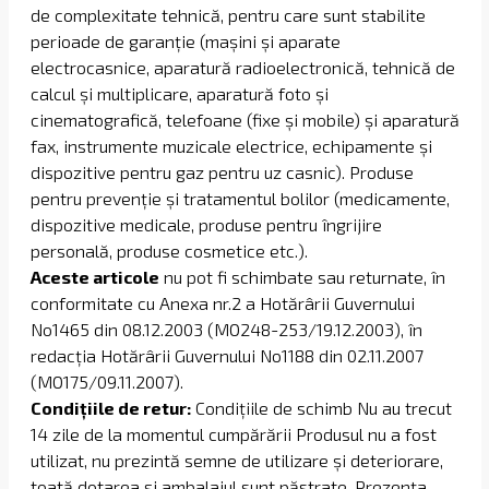
de complexitate tehnică, pentru care sunt stabilite
perioade de garanție (mașini și aparate
electrocasnice, aparatură radioelectronică, tehnică de
calcul și multiplicare, aparatură foto și
cinematografică, telefoane (fixe și mobile) și aparatură
fax, instrumente muzicale electrice, echipamente și
dispozitive pentru gaz pentru uz casnic). Produse
pentru prevenție și tratamentul bolilor (medicamente,
dispozitive medicale, produse pentru îngrijire
personală, produse cosmetice etc.).
Aceste articole
nu pot fi schimbate sau returnate, în
conformitate cu Anexa nr.2 a Hotărârii Guvernului
No1465 din 08.12.2003 (MO248-253/19.12.2003), în
redacția Hotărârii Guvernului No1188 din 02.11.2007
(МО175/09.11.2007).
Condițiile de retur:
Condițiile de schimb Nu au trecut
14 zile de la momentul cumpărării Produsul nu a fost
utilizat, nu prezintă semne de utilizare și deteriorare,
toată dotarea și ambalajul sunt păstrate. Prezența