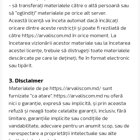
- să transferați materialele către o altă persoană sau
să "oglindiți" materialele pe orice alt server.
Această licență va înceta automat dacă încălcați
oricare dintre aceste restricții și poate fi reziliată de
către https://arvaliscom.md în orice moment. La
încetarea vizionării acestor materiale sau la încetarea
acestei licențe, trebuie să distrugeți toate materialele
descărcate pe care le dețineți, fie în format electronic
sau tipărit.
3. Disclaimer
Materialele de pe https://arvaliscom.md/ sunt
furnizate "ca atare". https://arvaliscom.md nu oferă
nici o garanție, expresă sau implicită, și prin aceasta
refuză și neagă toate celelalte garanții, inclusiv, fără
limitare, garanțiile implicite sau condițiile de
vandabilitate, adecvare pentru un anumit scop, sau de
nerespectare a proprietății intelectuale sau alte