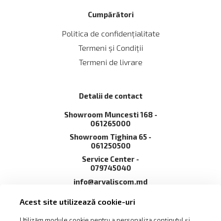
Cumpărători
Politica de confidențialitate
Termeni și Сondiții
Termeni de livrare
Detalii de contact
Showroom Muncesti 168 -
061265000
Showroom Tighina 65 -
061250500
Service Сenter -
079745040
info@arvaliscom.md
Moldova, Chișinău,
Acest site utilizează cookie-uri
2002,str. Muncești 168
Utilizăm module cookie pentru a personaliza conținutul și