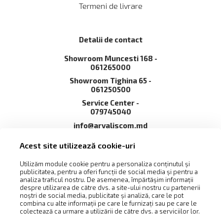
Termeni de livrare
Detalii de contact
Showroom Muncesti 168 -
061265000
Showroom Tighina 65 -
061250500
Service Сenter -
079745040
info@arvaliscom.md
Moldova, Chișinău,
Acest site utilizează cookie-uri
2002,str. Muncești 168
Utilizăm module cookie pentru a personaliza conținutul și
publicitatea, pentru a oferi funcții de social media și pentru a
analiza traficul nostru. De asemenea, împărtășim informații
despre utilizarea de către dvs. a site-ului nostru cu partenerii
noștri de social media, publicitate și analiză, care le pot
combina cu alte informații pe care le furnizați sau pe care le
colectează ca urmare a utilizării de către dvs. a serviciilor lor.