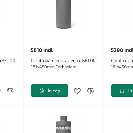
5810 mdl
5290 md
ru BETON
Carota diamantata pentru BETON
Carota dia
181x450mm Carbodiam
161x450mm
În coș
În