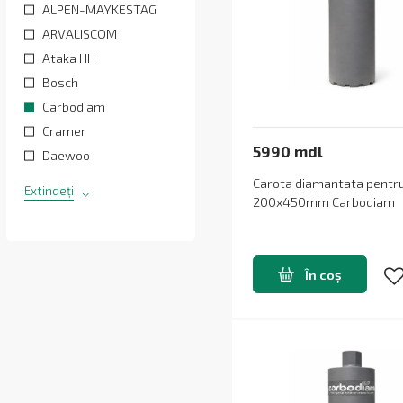
ALPEN-MAYKESTAG
ARVALISCOM
Ataka HH
Bosch
Carbodiam
Cramer
5990 mdl
Daewoo
Carota diamantata pent
Extindeți
200x450mm Carbodiam
În coș