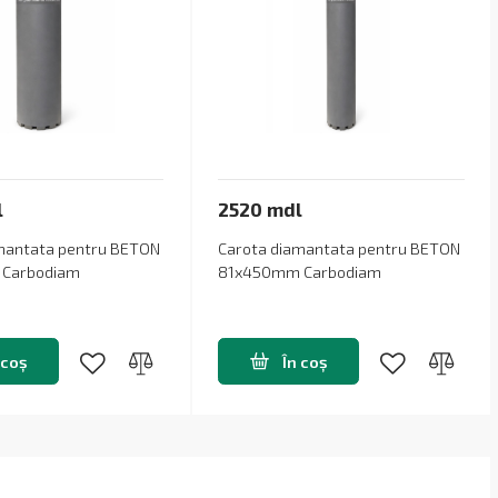
l
2520 mdl
mantata pentru BETON
Carota diamantata pentru BETON
Carbodiam
81x450mm Carbodiam
 coș
În coș