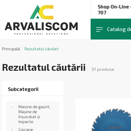
Shop On-Line 
707
Catalog d
Principală
Rezultatul căutării
Rezultatul căutării
37
produse
Subcategorii
Masine de gaurit,
Mașine de
înșurubat și
Impacte
Ciocane