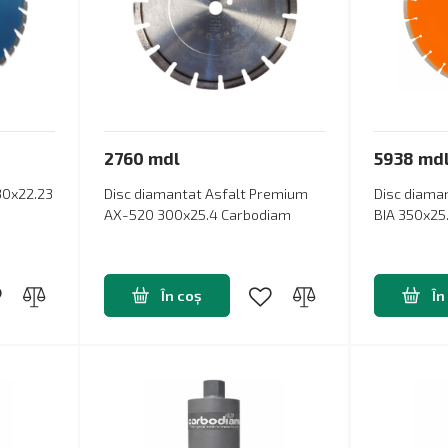
2760 mdl
5938 md
30x22.23
Disc diamantat Asfalt Premium
Disc diama
AX-520 300x25.4 Carbodiam
BIA 350x25
În coș
În