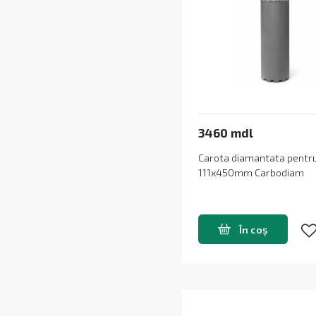
3460 mdl
Carota diamantata pent
111x450mm Carbodiam
În coș