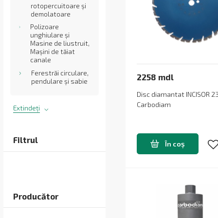
rotopercuitoare și
demolatoare
Polizoare
unghiulare și
Masine de liustruit,
Mașini de tăiat
canale
Ferestrăi circulare,
2258 mdl
pendulare și sabie
Disc diamantat INCISOR 2
Carbodiam
Extindeți
Filtrul
În coș
Producător