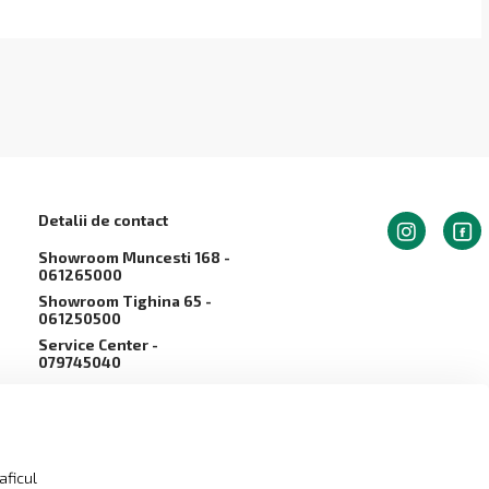
Detalii de contact
Showroom Muncesti 168 -
061265000
Showroom Tighina 65 -
061250500
Service Сenter -
079745040
info@arvaliscom.md
Moldova, Chișinău,
2002,str. Muncești 168
aficul