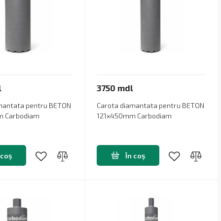
l
3750 mdl
mantata pentru BETON
Carota diamantata pentru BETON
 Carbodiam
121x450mm Carbodiam
 coș
În coș