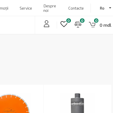
Despre
moții
Service
Contacte
Ro
noi
0
0
0
0 mdl