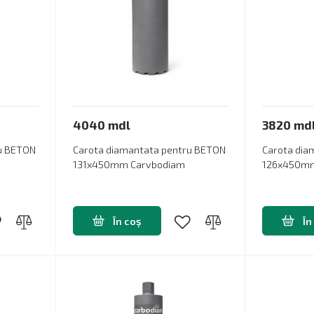
4040 mdl
3820 md
ru BETON
Carota diamantata pentru BETON
Carota dia
131x450mm Carvbodiam
126x450mm
În coș
În