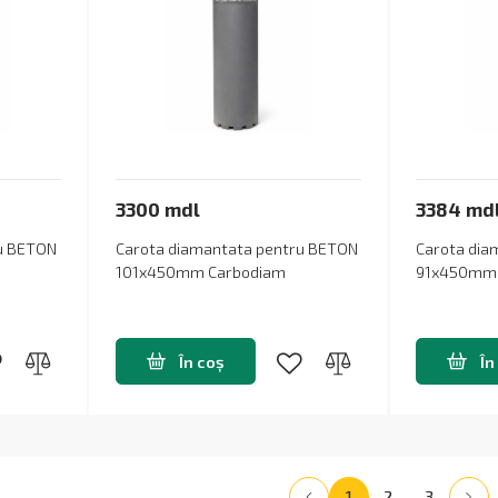
3300 mdl
3384 md
ru BETON
Carota diamantata pentru BETON
Carota dia
101x450mm Carbodiam
91x450mm 
În coș
În
1
2
3