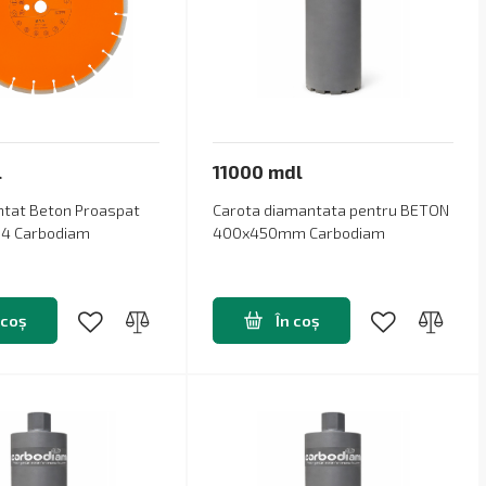
l
11000 mdl
ntat Beton Proaspat
Carota diamantata pentru BETON
.4 Carbodiam
400x450mm Carbodiam
 coș
În coș