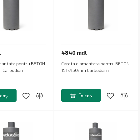
l
4840 mdl
mantata pentru BETON
Carota diamantata pentru BETON
 Carbodiam
151x450mm Carbodiam
 coș
În coș