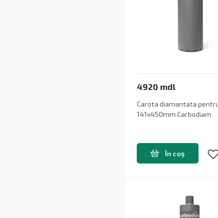
4920 mdl
Carota diamantata pent
141x450mm Carbodiam
În coș