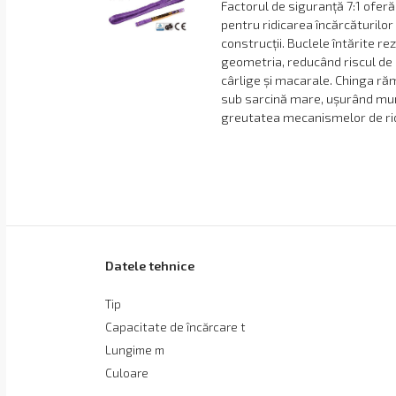
Factorul de siguranță 7:1 ofer
pentru ridicarea încărcăturilor 
construcții. Buclele întărite re
geometria, reducând riscul de 
cârlige și macarale. Chinga rămâ
sub sarcină mare, ușurând mun
greutatea mecanismelor de rid
Datele tehnice
Tip
Capacitate de încărcare t
Lungime m
Culoare