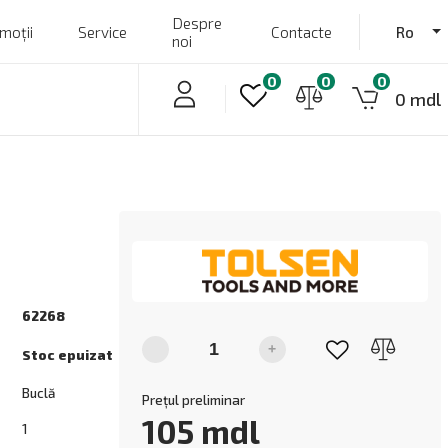
Despre
moții
Service
Contacte
Ro
noi
0
0
0
0 mdl
62268
-
+
Stoc epuizat
Buclă
Prețul preliminar
105
mdl
1