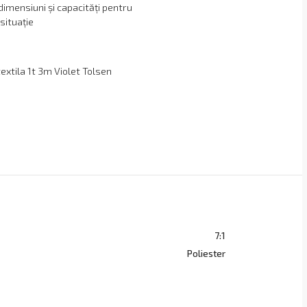
imensiuni și capacități pentru
situație
textila 1t 3m Violet Tolsen
7:1
Poliester