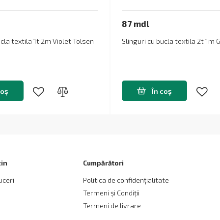
87 mdl
ucla textila 1t 2m Violet Tolsen
Slinguri cu bucla textila 2t 1m
coș
În coș
in
Cumpărători
uceri
Politica de confidențialitate
Termeni și Сondiții
Termeni de livrare