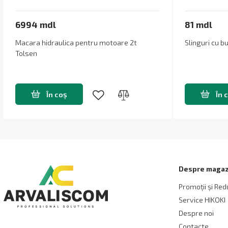
6994 mdl
81 mdl
Macara hidraulica pentru motoare 2t
Slinguri cu b
Tolsen
În coș
În 
Despre magaz
Promoții și Red
Service HIKOKI
Despre noi
Contacte