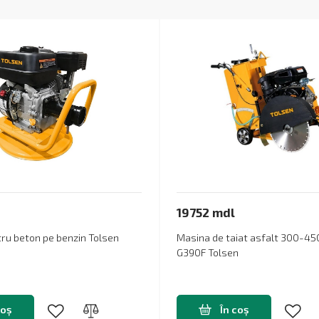
19752 mdl
tru beton pe benzin Tolsen
Masina de taiat asfalt 300-4
G390F Tolsen
coș
În coș