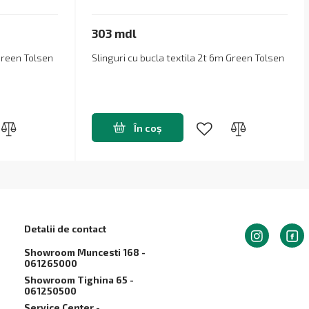
303 mdl
 Green Tolsen
Slinguri cu bucla textila 2t 6m Green Tolsen
În coș
Detalii de contact
Showroom Muncesti 168 -
061265000
Showroom Tighina 65 -
061250500
Service Сenter -