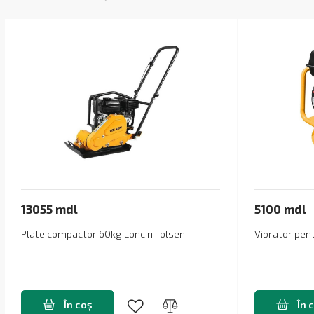
13055 mdl
5100 mdl
Plate compactor 60kg Loncin Tolsen
Vibrator pen
În coș
În 