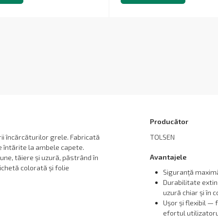
Producător
i încărcăturilor grele. Fabricată
TOLSEN
e întărite la ambele capete.
Avantajele
iune, tăiere și uzură, păstrând în
ichetă colorată și folie
Siguranță maximă 
Durabilitate extin
uzură chiar și în c
Ușor și flexibil —
efortul utilizator