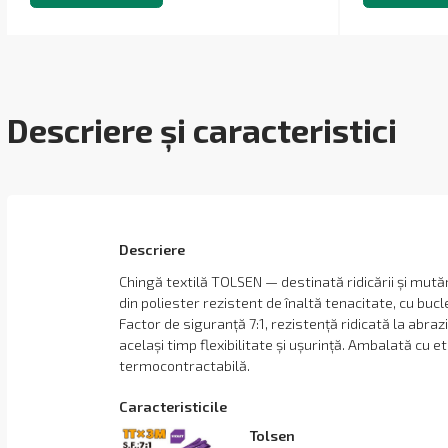
Descriere și caracteristici
Descriere
Chingă textilă TOLSEN — destinată ridicării și mutări
din poliester rezistent de înaltă tenacitate, cu bucl
Factor de siguranță 7:1, rezistență ridicată la abraz
același timp flexibilitate și ușurință. Ambalată cu et
termocontractabilă.
Сaracteristicile
Tolsen