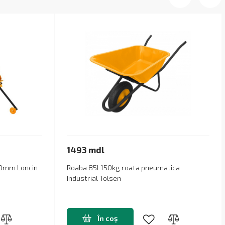
1493 mdl
50mm Loncin
Roaba 85l 150kg roata pneumatica
Industrial Tolsen
În coș