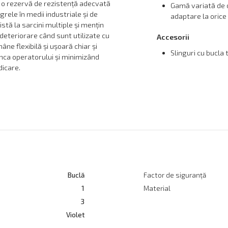
ă o rezervă de rezistență adecvată
Gamă variată de d
grele în medii industriale și de
adaptare la orice 
zistă la sarcini multiple și mențin
deteriorare când sunt utilizate cu
Accesorii
ne flexibilă și ușoară chiar și
Slinguri cu bucla 
ca operatorului și minimizând
icare.
Buclă
Factor de siguranță
1
Material
3
Violet