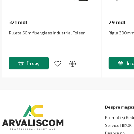
321 mdl
29 mdl
Ruleta 50m fiberglass Industrial Tolsen
Rigla 300mm 
În coș
În 
Despre magaz
Promoții și Red
Service HIKOKI
Despre noi