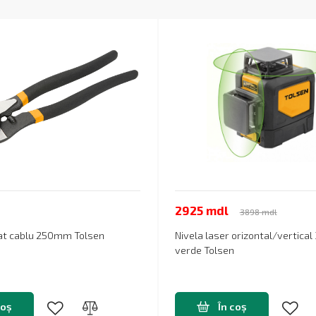
2925 mdl
3898 mdl
iat cablu 250mm Tolsen
Nivela laser orizontal/vertica
verde Tolsen
coș
În coș