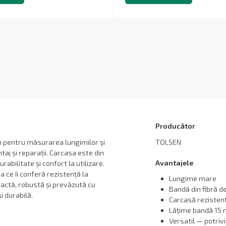
Producător
 pentru măsurarea lungimilor și
TOLSEN
taj și reparații. Carcasa este din
Avantajele
rabilitate și confort la utilizare.
a ce îi conferă rezistență la
Lungime mare
pactă, robustă și prevăzută cu
Bandă din fibră d
i durabilă.
Carcasă rezistent
Lățime bandă 15
Versatil — potrivi