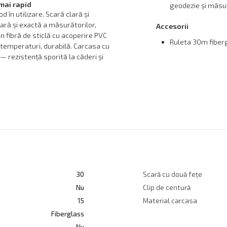
mai rapid
geodezie și măsur
 în utilizare. Scară clară și
șoară și exactă a măsurătorilor,
Accesorii
 din fibră de sticlă cu acoperire PVC
Ruleta 30m fiberg
i temperaturi, durabilă. Carcasa cu
 — rezistență sporită la căderi și
30
Scară cu două fețe
Nu
Clip de centură
15
Material carcasa
Fiberglass