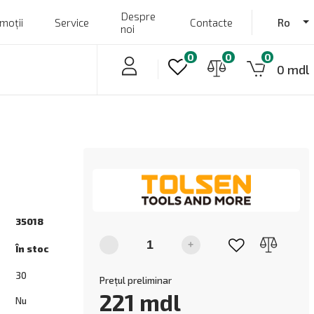
Despre
moții
Service
Contacte
Ro
noi
0
0
0
0 mdl
35018
-
+
În stoc
30
Prețul preliminar
221
mdl
Nu