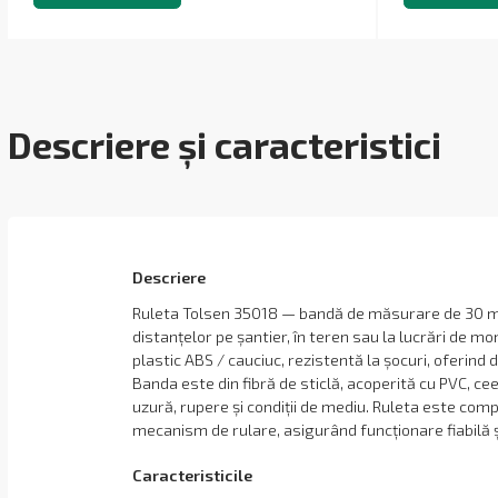
Descriere și caracteristici
Descriere
Ruleta Tolsen 35018 — bandă de măsurare de 30 m
distanțelor pe șantier, în teren sau la lucrări de mon
plastic ABS / cauciuc, rezistentă la șocuri, oferind du
Banda este din fibră de sticlă, acoperită cu PVC, cee
uzură, rupere și condiții de mediu. Ruleta este com
mecanism de rulare, asigurând funcționare fiabilă ș
Сaracteristicile