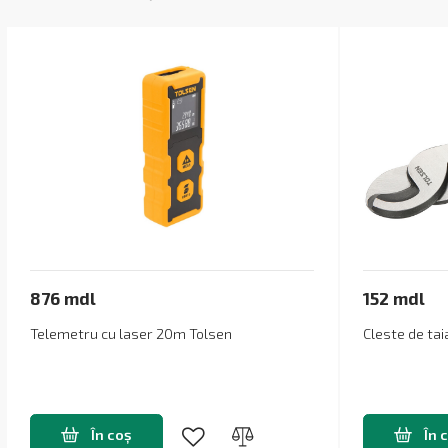
876 mdl
152 mdl
Telemetru cu laser 20m Tolsen
Cleste de ta
În coș
În 