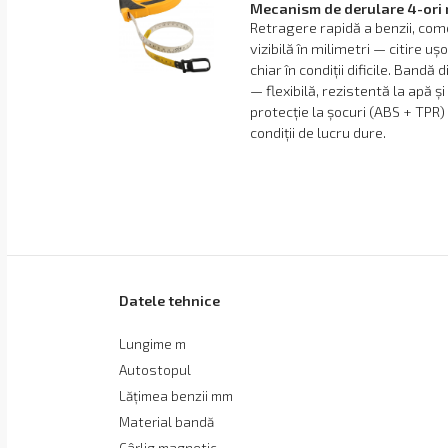
Mecanism de derulare 4-ori 
Retragere rapidă a benzii, comod
vizibilă în milimetri — citire u
chiar în condiții dificile. Bandă
— flexibilă, rezistentă la apă ș
protecție la șocuri (ABS + TPR)
condiții de lucru dure.
Datele tehnice
Lungime m
Autostopul
Lățimea benzii mm
Material bandă