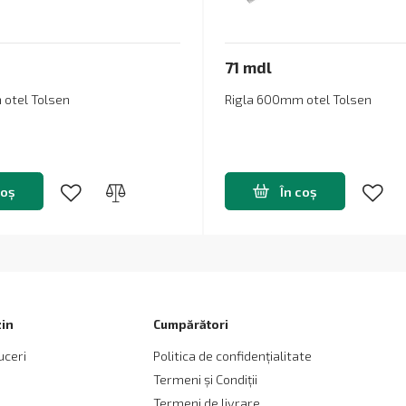
71 mdl
otel Tolsen
Rigla 600mm otel Tolsen
coș
În coș
in
Cumpărători
uceri
Politica de confidențialitate
Termeni și Сondiții
Termeni de livrare