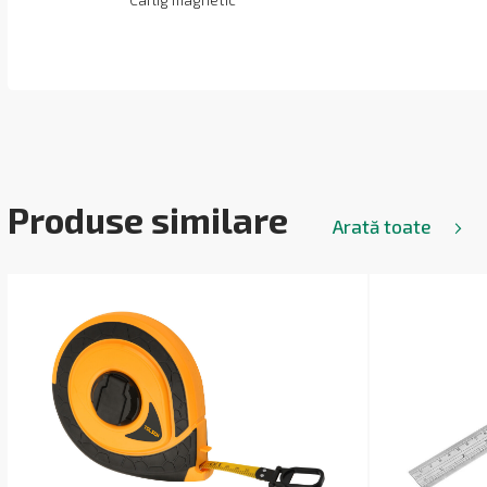
Cârlig magnetic
Produse similare
Arată toate