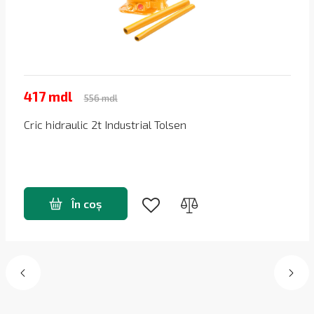
417 mdl
556 mdl
Cric hidraulic 2t Industrial Tolsen
În coș