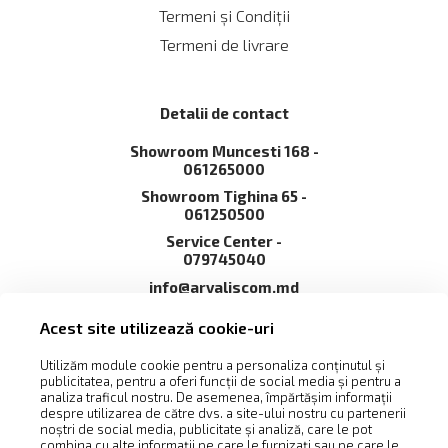
Termeni și Сondiții
Termeni de livrare
Detalii de contact
Showroom Muncesti 168 -
061265000
Showroom Tighina 65 -
061250500
Service Сenter -
079745040
info@arvaliscom.md
Moldova, Chișinău,
Acest site utilizează cookie-uri
2002,str. Muncești 168
Utilizăm module cookie pentru a personaliza conținutul și
publicitatea, pentru a oferi funcții de social media și pentru a
analiza traficul nostru. De asemenea, împărtășim informații
despre utilizarea de către dvs. a site-ului nostru cu partenerii
noștri de social media, publicitate și analiză, care le pot
combina cu alte informații pe care le furnizați sau pe care le