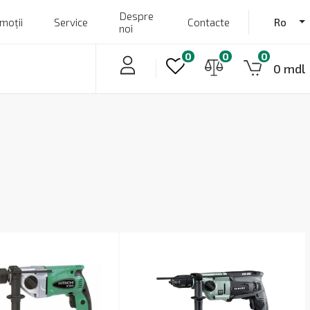
Despre
moții
Service
Contacte
Ro
noi
0
0
0
0 mdl