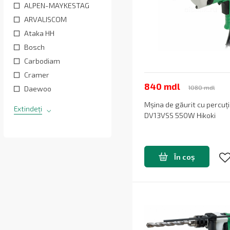
ALPEN-MAYKESTAG
ARVALISCOM
Ataka HH
Bosch
Carbodiam
Cramer
840 mdl
1080 mdl
Daewoo
Mșina de găurit cu percuț
Extindeți
DV13VSS 550W Hikoki
În coș