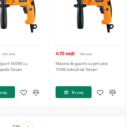
470 mdl
899 mdl
786 mdl
gaurit 500W cu
Masina de gaurit cu percutie
apida Tolsen
710W Industrial Tolsen
 coș
În coș
...
9
220
10
11
12
13
14
15
16
17
18
19
20