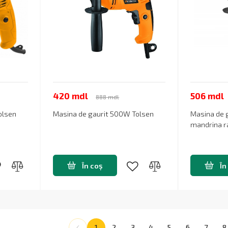
420 mdl
506 mdl
888 mdl
olsen
Masina de gaurit 500W Tolsen
Masina de 
mandrina r
În coș
În
1
2
3
4
5
6
7
8