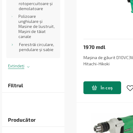
rotopercuitoare și
demolatoare
Polizoare
unghiulare și
Masine de liustruit,
Mașini de tăiat
canale
Ferestrăi circulare,
1970 mdl
pendulare și sabie
Mașina de găurit D10VC
Hitachi-Hikoki
Extindeți
Filtrul
În coș
Producător