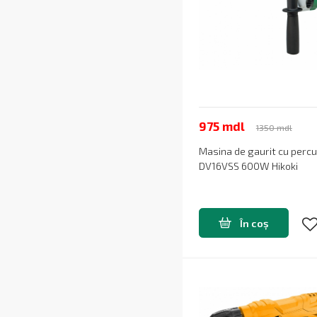
975 mdl
1350 mdl
Masina de gaurit cu percu
DV16VSS 600W Hikoki
În coș