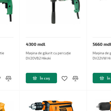
4300 mdl
5660 md
tie
Mașina de găurit cu percuție
Mașina de g
DV20VB2 Hikoki
DV22VW Hit
În coș
În