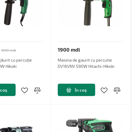
1900 mdl
1099 mdl
ăurit cu percuție
Masina de gaurit cu percutie
W Hikoki
DV16VNV 590W Hitachi-Hikoki
 coș
În coș