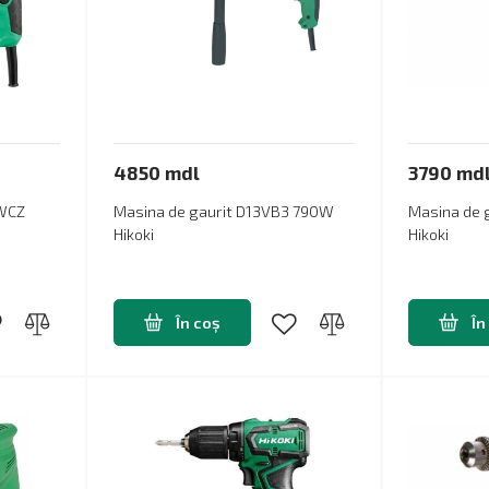
4850 mdl
3790 md
3WCZ
Masina de gaurit D13VB3 790W
Masina de 
Hikoki
Hikoki
În coș
În