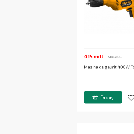
415 mdl
586 mdl
Masina de gaurit 400W T
În coș