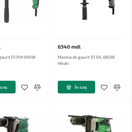
l
6340 mdl
gaurit D13VH 690W
Masina de gaurit D13VL 860W
Hikoki
 coș
În coș