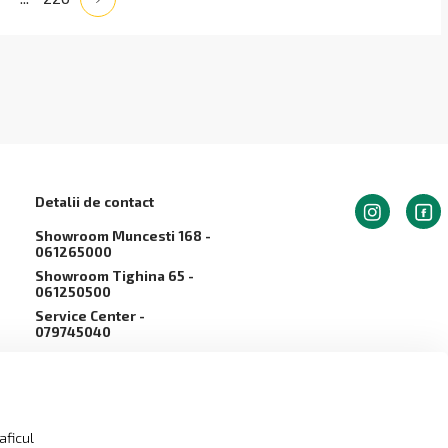
Detalii de contact
Showroom Muncesti 168 -
061265000
Showroom Tighina 65 -
061250500
Service Сenter -
079745040
info@arvaliscom.md
Moldova, Chișinău,
2002,str. Muncești 168
aficul