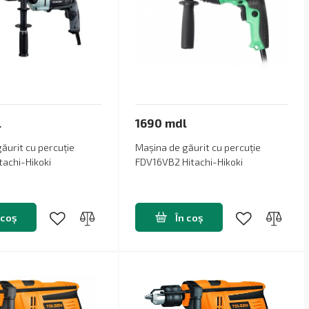
l
1690 mdl
ăurit cu percuție
Mașina de găurit cu percuție
achi-Hikoki
FDV16VB2 Hitachi-Hikoki
 coș
În coș