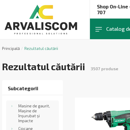
Shop On-Line 
707
Catalog d
Principală
Rezultatul căutării
Rezultatul căutării
3507
produse
Subcategorii
Masine de gaurit,
Mașine de
înșurubat și
Impacte
Ciocane