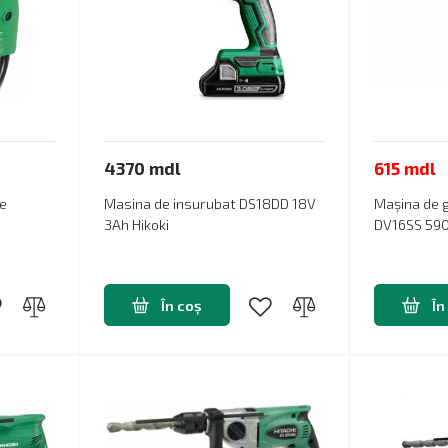
4370 mdl
615 mdl
ie
Masina de insurubat DS18DD 18V
Mașina de g
3Ah Hikoki
DV16SS 590
În coș
În