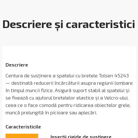
Descriere și caracteristici
Descriere
Centura de susținere a spatelui cu bretele Tolsen 45243
— destinată reducerii încărcăturii asupra regiunii lombare
în timpul muncii fizice. Asigură suport stabil al spatelui și
se fixează cu ajutorul bretelelor elastice și a Velcro-ului,
ceea ce o face comodă pentru ridicarea obiectelor grele,
muncă prelungită în picioare sau aplecări.
Сaracteristicile
Inserții rigide de susținere