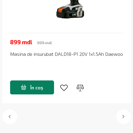
899 mdl
999 mdl
Masina de insurubat DALD18-P1 20V 1x1.5Ah Daewoo
În coș