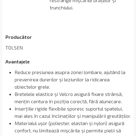
restrânge mișcările brațelor și
trunchiului.
Producător
TOLSEN
Avantajele
Reduce presiunea asupra zonei lombare, ajutând la
prevenirea durerilor și leziunilor la ridicarea
obiectelor grele.
Bretelele elastice și Velcro asigură fixare strânsă,
mențin centura în poziția corectă, fără alunecare.
Inserțiile rigide flexibile sporesc suportul spatelui,
mai ales în cazul înclinațiilor și manipulării greutăților.
Materialul ușor (poliester, elastan și nylon) asigură
confort, nu limitează mișcările și permite pielii să