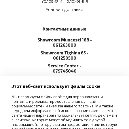
Условия и Положения
Условия доставки
Контактные данные
Showroom Muncesti 168 -
061265000
Showroom Tighina 65 -
061250500
Service Сenter -
079745040
info@arvaliscom.md
Этот веб-сайт использует файлы cookie
Молдова, Кишинев, 2002,
ул. Мунчештская 168
Мы используем файлы cookie для персонализации
контента и рекламы, предоставления функций
социальных сетей и анализа нашего трафика. Мы также
передаем информацию об использовании вами нашего
сайта нашим партнерам по социальным сетям, рекламе и
аналитике, которые могут объединять ее с другой
информацией, которую вы им предоставили или которую